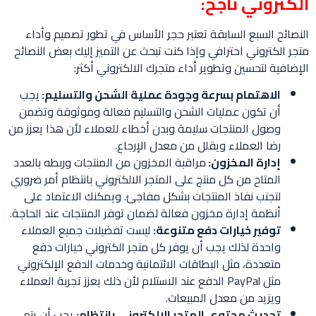
الكتروني ناجح:
النصائح السبع السابقة تعتبر حجر الأساس في تطور تصميم وأداء
متجر الكتروني احترافي وإذا كنت تبحث عن التميز إليك بعض النصائح
الإضافية لتحسين وتطوير أداء متجرك الالكتروني أكثر:
الاهتمام بسرعة وجودة عملية الشحن والتسليم:
يجب
أن تكون عمليات الشحن والتسليم فعالة وموثوقة وتضمن
وصول المنتجات سليمة وبدن أخطاء للعملاء لأن هذا يعزز من
رضا العملاء ويقلل من معدل الإرجاع.
إدارة المخزون:
مراقبة المخزون من المنتجات وربطه بالعدد
المتاح من كل منتج على المتجر الالكتروني بانتظام أمر ضروري
لتجنب نفاذ المنتجات بشكل مفاجئ. ويمكنك الاعتماد على
أنظمة إدارة مخزون فعالة لضمان توفر المنتجات عند الحاجة.
توفير خيارات دفع متنوعة:
ليست تفضيلات جميع العملاء
واحدة لذلك يجب أن يوفر كل متجر الكتروني خيارات دفع
متعددة، مثل البطاقات الائتمانية وخدمات الدفع الإلكتروني
مثل PayPal الدفع عند الاستلام لأن ذلك يعزز تجربة العملاء
ويزيد من معدل المبيعات.
تحديث محتوى المتجر الالكتروني بانتظام:
يجب أن يتم