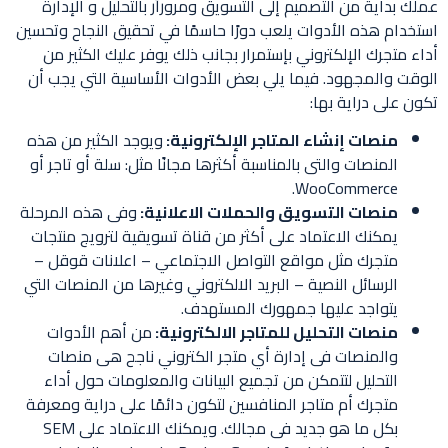
عملك بداية من التصميم إلى التسويق ومروراًر بالتحليل و الإدارة
استخدام هذه الأدوات يلعب دورًا حاسمًا في تحقيق النجاح وتحسين
أداء متجرك الإلكتروني بإستمرار بجانب ذلك يوفر عليك الكثير من
الوقت والمجهود. فيما يلي بعض الأدوات الأساسية التي يجب أن
تكون على دراية بها:
منصات إنشاء المتاجر الإلكترونية:
ويوجد الكثير من هذه
المنصات والتى بالمناسبة أكثرها مجانًا مثل: سلة أو تاجر أو
WooCommerce.
منصات التسويق والحملات الاعلانية:
وفى هذه المرحلة
يمكنك الاعتماد على أكثر من قناة تسويقية لترويج منتجات
متجرك مثل مواقع التواصل الاجتماعي – اعلانات قوقل –
الرسائل النصية – البريد الالكتروني وغيرها من المنصات التي
يتواجد عليها جمهورك المستهدف.
منصات التحليل للمتاجر الالكترونية:
من أهم الأدوات
والمنصات فى إدارة أي متجر الكتروني ناجح هى منصات
التحليل لتتمكن من تجميع البيانات والمعلومات حول أداء
متجرك أم متاجر المنافسين لتكون دائمًا على دراية ومعرفة
بكل ما هو جديد فى مجالك. ويمكنك الاعتماد على SEM