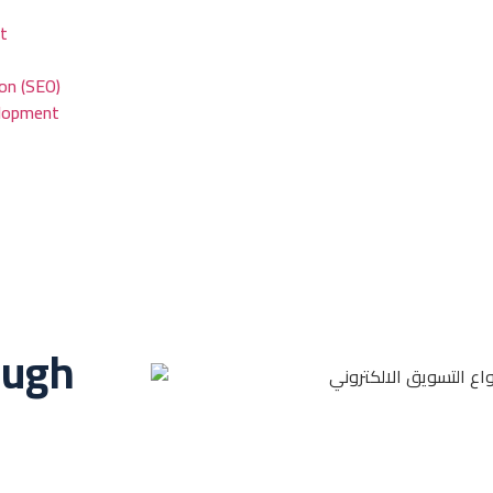
t
on (SEO)
elopment
ough