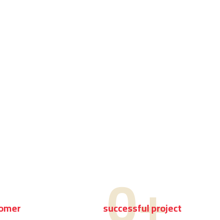
+
0
+
tomer
successful project