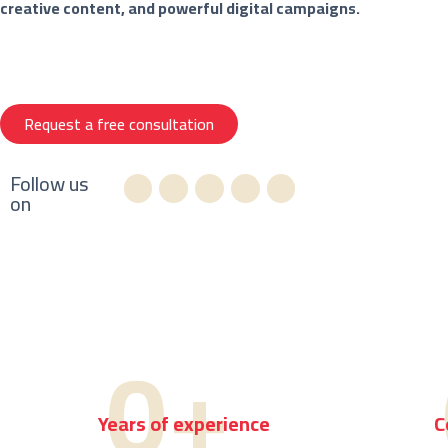
creative content, and powerful digital campaigns.
Request a free consultation
Follow us
on
0
+
Years of experience
C