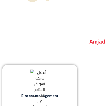
-
Amja
E-store management