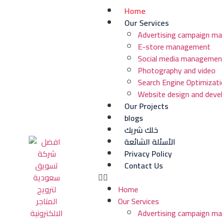
Home
Our Services
Advertising campaign m
E-store management
Social media managemen
Photography and video
Search Engine Optimizati
Website design and dev
Our Projects
blogs
خلك شريك
الأسئلة الشائعة
Privacy Policy
Contact Us
Home
Our Services
Advertising campaign m