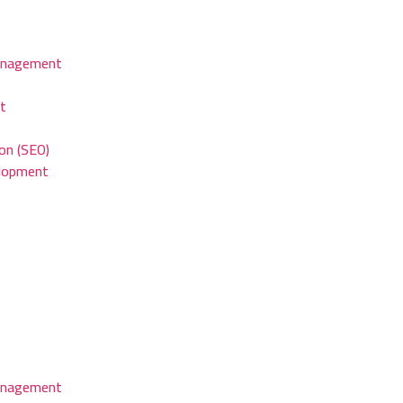
anagement
t
on (SEO)
elopment
anagement