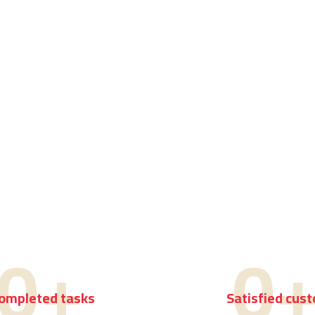
0
+
0
ompleted tasks
Satisfied cus